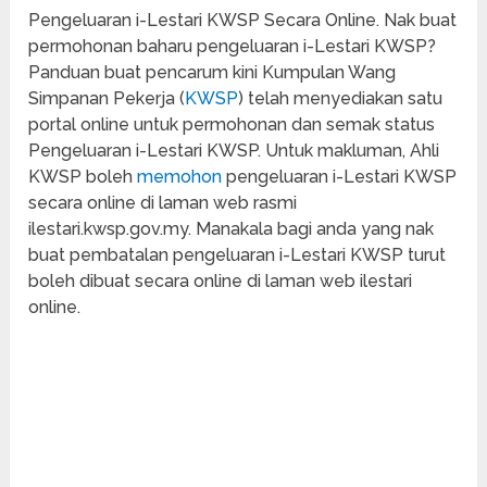
Pengeluaran i-Lestari KWSP Secara Online. Nak buat
permohonan baharu pengeluaran i-Lestari KWSP?
Panduan buat pencarum kini Kumpulan Wang
Simpanan Pekerja (
KWSP
) telah menyediakan satu
portal online untuk permohonan dan semak status
Pengeluaran i-Lestari KWSP. Untuk makluman, Ahli
KWSP boleh
memohon
pengeluaran i-Lestari KWSP
secara online di laman web rasmi
ilestari.kwsp.gov.my. Manakala bagi anda yang nak
buat pembatalan pengeluaran i-Lestari KWSP turut
boleh dibuat secara online di laman web ilestari
online.