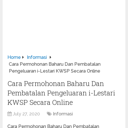
Home
Informasi
Cara Permohonan Baharu Dan Pembatalan
Pengeluaran i-Lestari KWSP Secara Online
Cara Permohonan Baharu Dan
Pembatalan Pengeluaran i-Lestari
KWSP Secara Online
July 27, 2020
Informasi
Cara Permohonan Baharu Dan Pembatalan