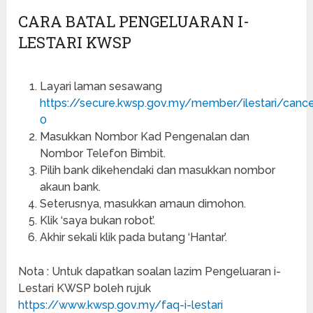
CARA BATAL PENGELUARAN I-
LESTARI KWSP
Layari laman sesawang
https://secure.kwsp.gov.my/member/ilestari/cancel
0
Masukkan Nombor Kad Pengenalan dan
Nombor Telefon Bimbit.
Pilih bank dikehendaki dan masukkan nombor
akaun bank.
Seterusnya, masukkan amaun dimohon.
Klik ‘saya bukan robot’.
Akhir sekali klik pada butang ‘Hantar’.
Nota : Untuk dapatkan soalan lazim Pengeluaran i-
Lestari KWSP boleh rujuk
https://www.kwsp.gov.my/faq-i-lestari