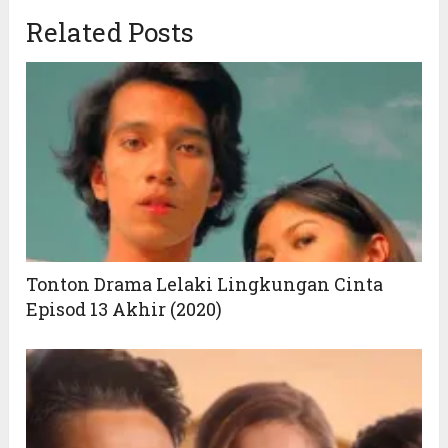
Related Posts
Tonton Drama Lelaki Lingkungan Cinta
Episod 13 Akhir (2020)