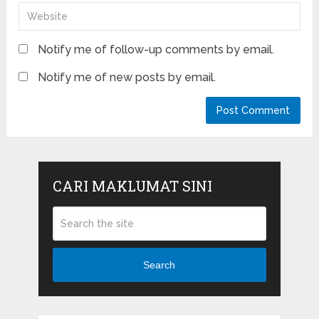
Notify me of follow-up comments by email.
Notify me of new posts by email.
CARI MAKLUMAT SINI
Search