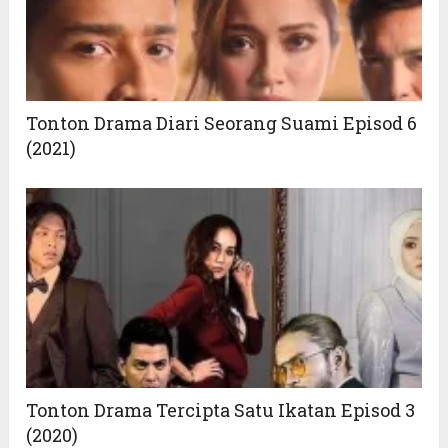
Tonton Drama Diari Seorang Suami Episod 6
(2021)
Tonton Drama Tercipta Satu Ikatan Episod 3
(2020)