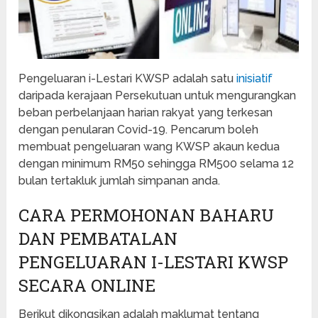
Pengeluaran i-Lestari KWSP adalah satu
inisiatif
daripada kerajaan Persekutuan untuk mengurangkan
beban perbelanjaan harian rakyat yang terkesan
dengan penularan Covid-19. Pencarum boleh
membuat pengeluaran wang KWSP akaun kedua
dengan minimum RM50 sehingga RM500 selama 12
bulan tertakluk jumlah simpanan anda.
CARA PERMOHONAN BAHARU
DAN PEMBATALAN
PENGELUARAN I-LESTARI KWSP
SECARA ONLINE
Berikut dikongsikan adalah maklumat tentang