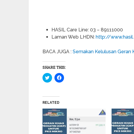
HASIL Care Line: 03 – 89111000
Laman Web LHDN:
http://www.hasil
BACA JUGA :
Semakan Kelulusan Geran K
SHARE THIS:
Click
Click
to
to
share
share
on
on
Twitter
Facebook
(Opens
(Opens
in
in
RELATED
new
new
window)
window)