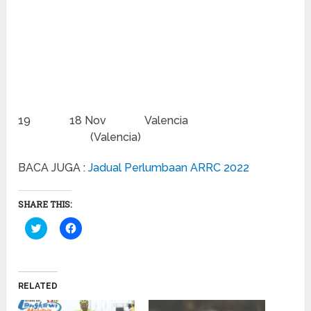
19 18 Nov Valencia
(Valencia)
BACA JUGA :
Jadual Perlumbaan ARRC 2022
SHARE THIS:
Click
Click
to
to
share
share
on
on
Twitter
Facebook
(Opens
(Opens
in
in
RELATED
new
new
window)
window)