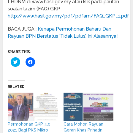
LHDNM di www.hasil.gov.my atau klik pada pautan
soalan lazim (FAQ) GKP
http://www.hasil.gov.my/pdf/pdfam/FAQ_GKP_1.pdf
BACA JUGA :
Kenapa Permohonan Baharu Dan
Rayuan BPN Berstatus ‘Tidak Lulus’, Ini Alasannya!
SHARE THIS:
Click
Click
to
to
share
share
on
on
Twitter
Facebook
(Opens
(Opens
in
in
RELATED
new
new
window)
window)
Permohonan GKP 4.0
Cara Mohon Rayuan
2021 Bagi PKS Mikro
Geran Khas Prihatin