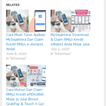
(Opens
(Opens
in
in
RELATED
new
new
window)
window)
Cara Muat Turun Aplikasi
MySejahtera: Download
MySejahtera Dan Claim
& Claim RM50 Kredit
Kredit RM50 e-dompet
eWallet Anda Mulai Julai
Anda!
July 5, 2020
June 8, 2020
In "Informasi"
In "Informasi"
Cara Mohon Dan Claim
RM50 Kredit ePENJANA
Mulai 31 Julai (Boost,
GrabPay & Touch ‘n Go)