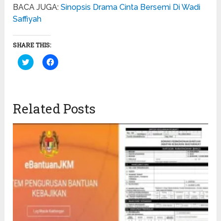
BACA JUGA:
Sinopsis Drama Cinta Bersemi Di Wadi
Saffiyah
SHARE THIS:
Click
Click
to
to
share
share
on
on
Twitter
Facebook
(Opens
(Opens
in
in
Related Posts
new
new
window)
window)