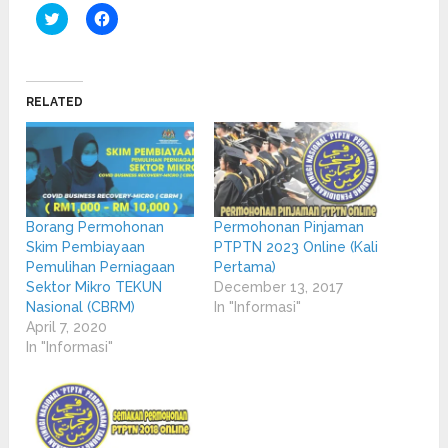
Click
Click
to
to
share
share
on
on
Twitter
Facebook
(Opens
(Opens
in
in
RELATED
new
new
window)
window)
Borang Permohonan
Permohonan Pinjaman
Skim Pembiayaan
PTPTN 2023 Online (Kali
Pemulihan Perniagaan
Pertama)
Sektor Mikro TEKUN
December 13, 2017
Nasional (CBRM)
In "Informasi"
April 7, 2020
In "Informasi"