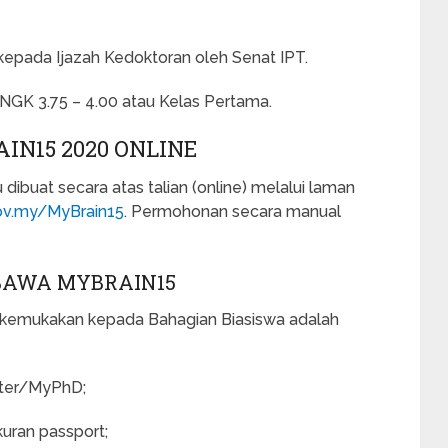
f kepada Ijazah Kedoktoran oleh Senat IPT.
PNGK 3.75 – 4.00 atau Kelas Pertama.
N15 2020 ONLINE
buat secara atas talian (online) melalui laman
gov.my/MyBrain15
. Permohonan secara manual
BAWA MYBRAIN15
kemukakan kepada Bahagian Biasiswa adalah
ster/MyPhD;
uran passport;