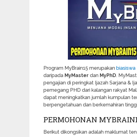
Program MyBrain15 merupakan
biasiswa
daripada
MyMaster
dan
MyPhD
. MyMas
pengajian di peringkat Ijazah Sarjana &
pemegang PHD dari kalangan rakyat Mala
dapat meningkatkan jumlah kumpulan te
berpengetahuan dan berkemahiran tinggi
PERMOHONAN MYBRAIN15
Berikut dikongsikan adalah maklumat t