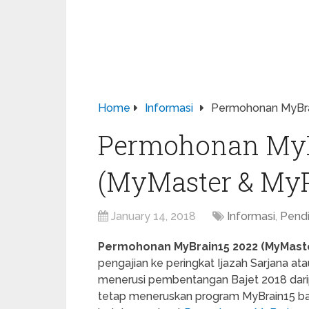
Home
Informasi
Permohonan MyBra
Permohonan MyB
(MyMaster & My
January 14, 2018
Informasi
,
Pendi
Permohonan MyBrain15 2022 (MyMast
pengajian ke peringkat Ijazah Sarjana a
menerusi pembentangan Bajet 2018 dar
tetap meneruskan program MyBrain15 ba