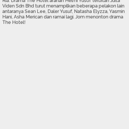
Ria. Drama The Hotel arahan Helmi Yusof terbitan Juita
Viden Sdn Bhd turut menampilkan beberapa pelakon lain
antaranya Sean Lee, Daler Yusuf, Natasha Elyzza, Yasmin
Hani, Asha Merican dan ramai lagi. Jom menonton drama
The Hotel!