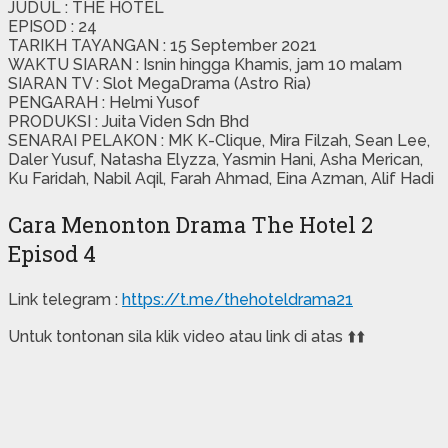
JUDUL : THE HOTEL
EPISOD : 24
TARIKH TAYANGAN : 15 September 2021
WAKTU SIARAN : Isnin hingga Khamis, jam 10 malam
SIARAN TV : Slot MegaDrama (Astro Ria)
PENGARAH : Helmi Yusof
PRODUKSI : Juita Viden Sdn Bhd
SENARAI PELAKON : MK K-Clique, Mira Filzah, Sean Lee,
Daler Yusuf, Natasha Elyzza, Yasmin Hani, Asha Merican,
Ku Faridah, Nabil Aqil, Farah Ahmad, Eina Azman, Alif Hadi
Cara Menonton Drama The Hotel 2
Episod 4
Link telegram :
https://t.me/thehoteldrama21
Untuk tontonan sila klik video atau link di atas ⬆️⬆️