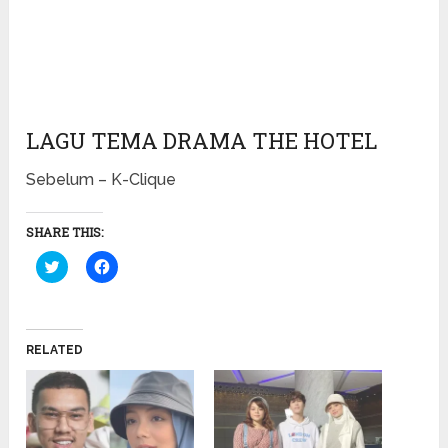
LAGU TEMA DRAMA THE HOTEL
Sebelum – K-Clique
SHARE THIS:
Click
Click
to
to
share
share
on
on
Twitter
Facebook
(Opens
(Opens
in
in
RELATED
new
new
window)
window)