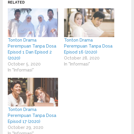
in
in
RELATED
new
new
window)
window)
Tonton Drama
Tonton Drama
Perempuan Tanpa Dosa
Perempuan Tanpa Dosa
Episod 1 Dan Episod 2
Episod 16 (2020)
(2020)
October 28, 2020
October 5, 2020
In "Informasi"
In "Informasi"
Tonton Drama
Perempuan Tanpa Dosa
Episod 17 (2020)
October 29, 2020
In "Informasi"