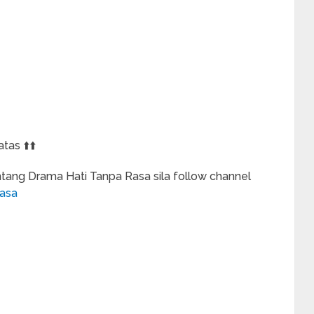
tas ⬆️⬆️
tang Drama Hati Tanpa Rasa sila follow channel
rasa