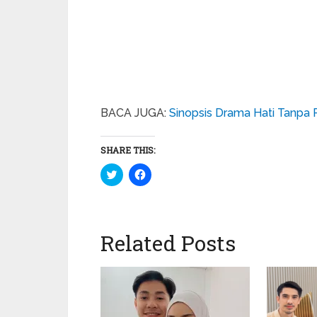
BACA JUGA:
Sinopsis Drama Hati Tanpa 
SHARE THIS:
Click
Click
to
to
share
share
on
on
Twitter
Facebook
(Opens
(Opens
in
in
Related Posts
new
new
window)
window)