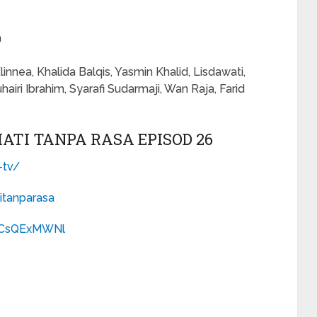
a
nea, Khalida Balqis, Yasmin Khalid, Lisdawati,
airi Ibrahim, Syarafi Sudarmaji, Wan Raja, Farid
TI TANPA RASA EPISOD 26
-tv/
itanparasa
TxCsQExMWNl