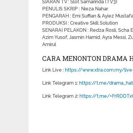
SIARAN TV : Slot Samarinda (TV3)
PENULIS SKRIP : Nieza Nahar
PENGARAH : Emi Suffian & Ayiez Mustaf
PRODUKSI : Creative Skill Solution
SENARAI PELAKON : Redza Rosli, Scha Elin
Azim Yusof, Jasmin Hamid, Ayra Messi, Zuh
Amirul
CARA MENONTON DRAMA HA
Link Live :
https://www.xtra.com.my/live
Link Telegram 1:
https://t.me/drama_hat
Link Telegram 2:
https://t.me/+FrRDD