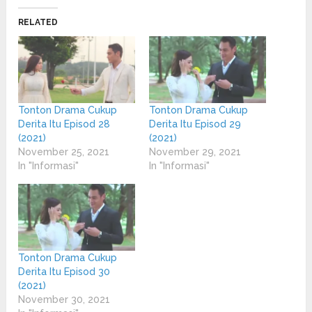
(Opens
(Opens
in
in
RELATED
new
new
window)
window)
Tonton Drama Cukup
Tonton Drama Cukup
Derita Itu Episod 28
Derita Itu Episod 29
(2021)
(2021)
November 25, 2021
November 29, 2021
In "Informasi"
In "Informasi"
Tonton Drama Cukup
Derita Itu Episod 30
(2021)
November 30, 2021