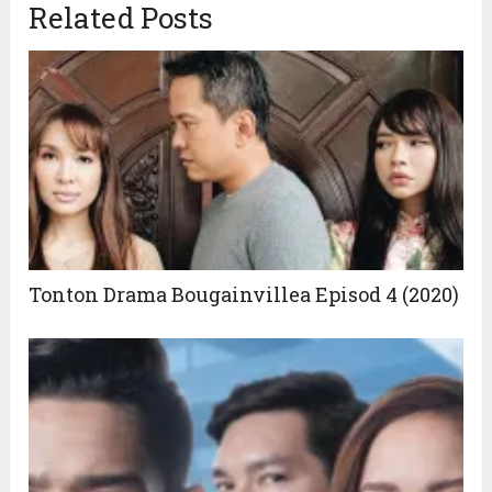
Related Posts
new
new
window)
window)
Tonton Drama Bougainvillea Episod 4 (2020)