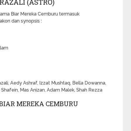
RAZALI (ASTRO)
Drama Biar Mereka Cemburu termasuk
akon dan synopsis :
alam
ali, Aedy Ashraf, Izzat Mushtaq, Bella Dowanna,
r Shafein, Mas Anizan, Adam Malek, Shah Rezza
 BIAR MEREKA CEMBURU