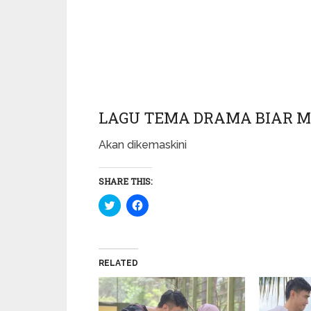
LAGU TEMA DRAMA BIAR 
Akan dikemaskini
SHARE THIS:
Click
Click
to
to
share
share
on
on
Twitter
Facebook
(Opens
(Opens
in
in
RELATED
new
new
window)
window)