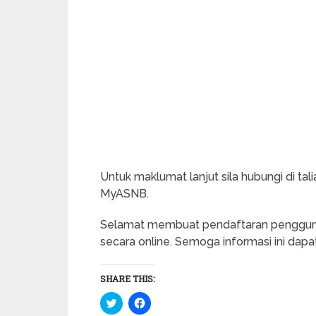
Untuk maklumat lanjut sila hubungi di t
MyASNB.
Selamat membuat pendaftaran pengguna
secara online. Semoga informasi ini dapa
SHARE THIS:
Click
Click
to
to