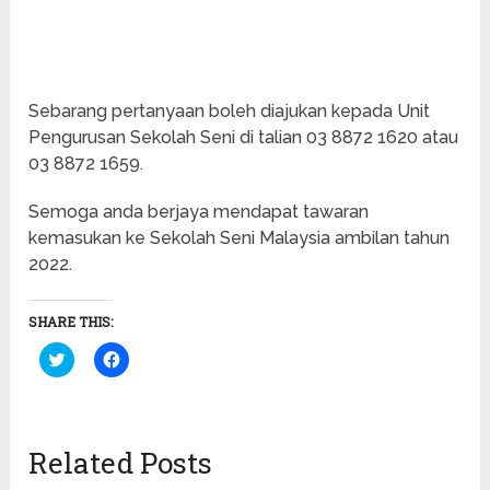
Sebarang pertanyaan boleh diajukan kepada Unit
Pengurusan Sekolah Seni di talian 03 8872 1620 atau
03 8872 1659.
Semoga anda berjaya mendapat tawaran
kemasukan ke Sekolah Seni Malaysia ambilan tahun
2022.
SHARE THIS:
Click
Click
to
to
share
share
on
on
Twitter
Facebook
(Opens
(Opens
in
in
Related Posts
new
new
window)
window)