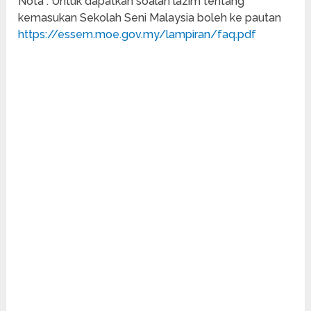
Nota : Untuk dapatkan soalan lazim tentang
kemasukan Sekolah Seni Malaysia boleh ke pautan
https://essem.moe.gov.my/lampiran/faq.pdf