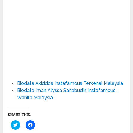
Biodata Akiddos Instafamous Terkenal Malaysia
Biodata Iman Alyssa Sahabudin Instafamous
Wanita Malaysia
SHARE THIS:
Click
Click
to
to
share
share