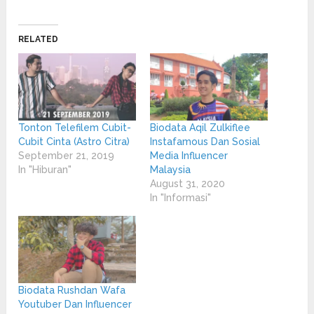
on
on
Twitter
Facebook
(Opens
(Opens
in
in
RELATED
new
new
window)
window)
Tonton Telefilem Cubit-
Biodata Aqil Zulkiflee
Cubit Cinta (Astro Citra)
Instafamous Dan Sosial
September 21, 2019
Media Influencer
In "Hiburan"
Malaysia
August 31, 2020
In "Informasi"
Biodata Rushdan Wafa
Youtuber Dan Influencer