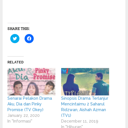
SHARE THIS:
Click
Click
to
to
share
share
on
on
Twitter
Facebook
(Opens
(Opens
in
in
RELATED
new
new
window)
window)
Senarai Pelakon Drama
Sinopsis Drama Terlanjur
Aku, Dia dan Pinky
Mencintaimu 2 Saharul
Promise (TV Okey)
Ridzwan, Aishah Azman
January 22, 2020
(TV1)
In "Informasi"
December 11, 2019
In "Hiburan"