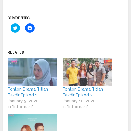
SHARE THIS:
Click
Click
to
to
share
share
on
on
Twitter
Facebook
(Opens
(Opens
in
in
RELATED
new
new
window)
window)
Tonton Drama Titian
Tonton Drama Titian
Takdir Episod 1
Takdir Episod 2
January 9, 2020
January 10, 2020
In "Informasi"
In "Informasi"