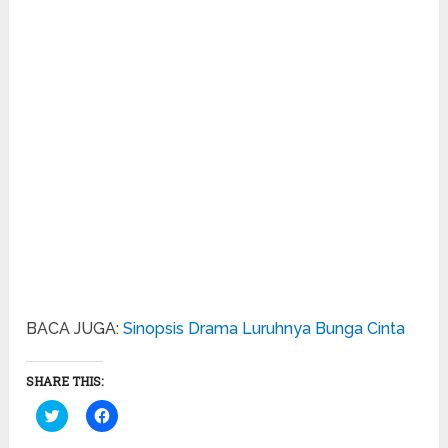
BACA JUGA:
Sinopsis Drama Luruhnya Bunga Cinta
SHARE THIS:
Click
Click
to
to
share
share