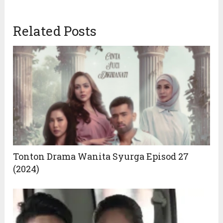
on
on
Twitter
Facebook
(Opens
(Opens
in
in
Related Posts
new
new
window)
window)
Tonton Drama Wanita Syurga Episod 27
(2024)