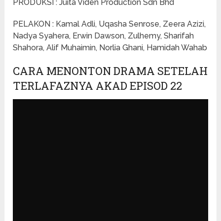
PRODUKSI : Juita Viden Production Sdn Bhd
PELAKON : Kamal Adli, Uqasha Senrose, Zeera Azizi,
Nadya Syahera, Erwin Dawson, Zulhemy, Sharifah
Shahora, Alif Muhaimin, Norlia Ghani, Hamidah Wahab
CARA MENONTON DRAMA SETELAH
TERLAFAZNYA AKAD EPISOD 22