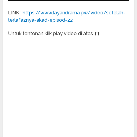
LINK :
https://www.layandrama.pw/video/setelah-
terlafaznya-akad-episod-22
Untuk tontonan klik play video di atas ⬆️⬆️