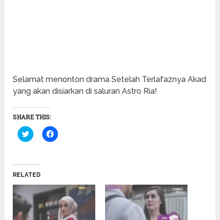
Selamat menonton drama Setelah Terlafaznya Akad
yang akan disiarkan di saluran Astro Ria!
SHARE THIS:
Click
Click
to
to
share
share
on
on
Twitter
Facebook
(Opens
(Opens
in
in
RELATED
new
new
window)
window)