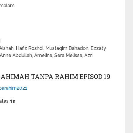
 malam
d
Aishah, Hafiz Roshdi, Mustaqim Bahadon, Ezzaty
Anne Abdullah, Amelina, Sera Melissa, Azri
HIMAH TANPA RAHIM EPISOD 19
nparahim2021
tas ⬆️⬆️