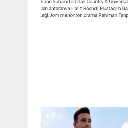
Eoon Suhaini terbitan Country & Univer
lain antaranya Hafiz Roshdi, Mustaqim B
lagi. Jom menonton drama Rahimah Tan