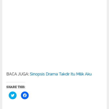
BACA JUGA:
Sinopsis Drama Takdir Itu Milik Aku
SHARE THIS:
Click
Click
to
to
share
share
on
on
Twitter
Facebook