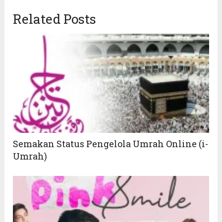
(Opens
(Opens
in
in
Related Posts
new
new
window)
window)
Semakan Status Pengelola Umrah Online (i-
Umrah)