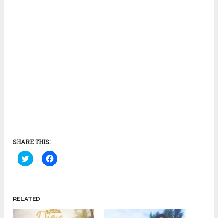
SHARE THIS:
Click
Click
to
to
share
share
on
on
Twitter
Facebook
(Opens
(Opens
in
in
RELATED
new
new
window)
window)