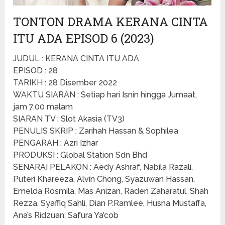
TONTON DRAMA KERANA CINTA
ITU ADA EPISOD 6 (2023)
JUDUL : KERANA CINTA ITU ADA
EPISOD : 28
TARIKH : 28 Disember 2022
WAKTU SIARAN : Setiap hari Isnin hingga Jumaat,
jam 7.00 malam
SIARAN TV : Slot Akasia (TV3)
PENULIS SKRIP : Zarihah Hassan & Sophilea
PENGARAH : Azri Izhar
PRODUKSI : Global Station Sdn Bhd
SENARAI PELAKON : Aedy Ashraf, Nabila Razali,
Puteri Khareeza, Alvin Chong, Syazuwan Hassan,
Emelda Rosmila, Mas Anizan, Raden Zaharatul, Shah
Rezza, Syaffiq Sahli, Dian P.Ramlee, Husna Mustaffa,
Ana’s Ridzuan, Safura Ya’cob