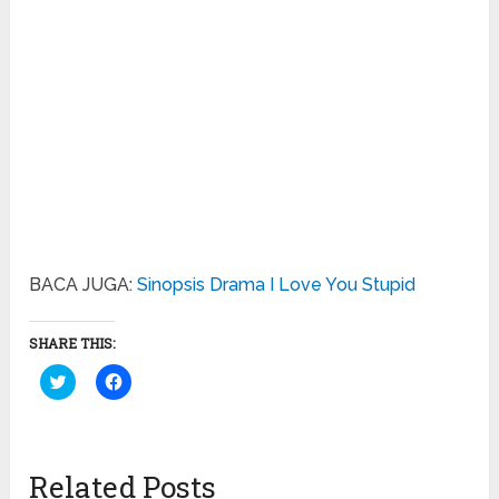
BACA JUGA:
Sinopsis Drama I Love You Stupid
SHARE THIS:
Click
Click
to
to
share
share
on
on
Twitter
Facebook
(Opens
(Opens
in
in
Related Posts
new
new
window)
window)