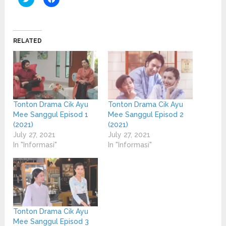
to
to
share
share
on
on
Twitter
Facebook
(Opens
(Opens
in
in
RELATED
new
new
window)
window)
Tonton Drama Cik Ayu
Tonton Drama Cik Ayu
Mee Sanggul Episod 1
Mee Sanggul Episod 2
(2021)
(2021)
July 27, 2021
July 27, 2021
In "Informasi"
In "Informasi"
Tonton Drama Cik Ayu
Mee Sanggul Episod 3