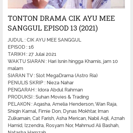
TONTON DRAMA CIK AYU MEE
SANGGUL EPISOD 13 (2021)
JUDUL : CIK AYU MEE SANGGUL
EPISOD : 16
TARIKH : 27 Julai 2021
WAKTU SIARAN : Hari Isnin hingga Khamis, jam 10
malam
SIARAN TV : Slot MegaDrama (Astro Ria)
PENULIS SKRIP : Nieza Nahar
PENGARAH : Idora Abdul Rahman
PRODUKSI : Suhan Movies & Trading
PELAKON : Aqasha, Amelia Henderson, Wan Raja,
Shiqin Kamal, Fimie Don, Dynas Mokhtar, Iman
Zulkarnain, Cat Farish, Asha Merican, Nabil Aqil, Aznah
Hamid, Izzendra, Rosyam Nor, Mahmud Ali Bashah,
Natasha Hamzah