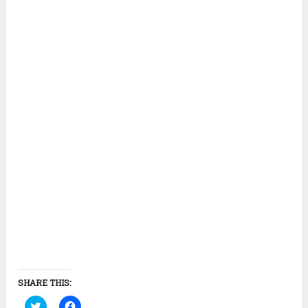
SHARE THIS:
Click
Click