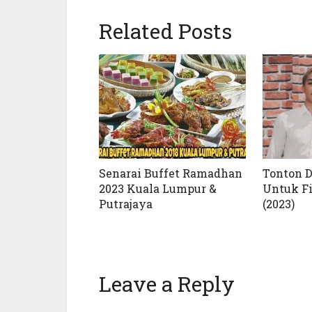
(Opens
(Opens
in
in
Related Posts
new
new
window)
window)
Senarai Buffet Ramadhan
Tonton 
2023 Kuala Lumpur &
Untuk Fi
Putrajaya
(2023)
Leave a Reply