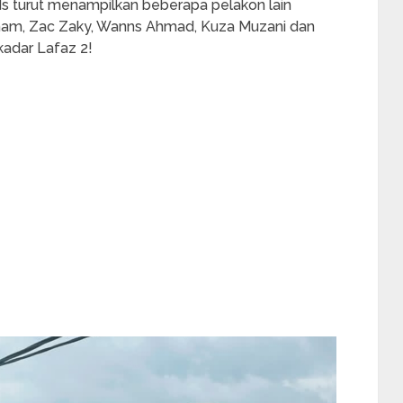
rds turut menampilkan beberapa pelakon lain
dham, Zac Zaky, Wanns Ahmad, Kuza Muzani dan
kadar Lafaz 2!