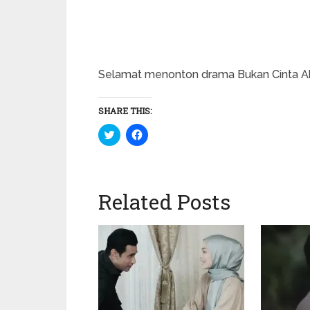
Selamat menonton drama Bukan Cinta Aku
SHARE THIS:
Click
Click
to
to
share
share
on
on
Twitter
Facebook
(Opens
(Opens
in
in
Related Posts
new
new
window)
window)