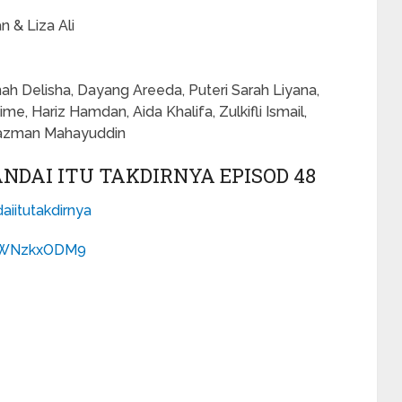
 & Liza Ali
h Delisha, Dayang Areeda, Puteri Sarah Liyana,
e, Hariz Hamdan, Aida Khalifa, Zulkifli Ismail,
, Razman Mahayuddin
DAI ITU TAKDIRNYA EPISOD 48
iitutakdirnya
1hWNzkxODM9