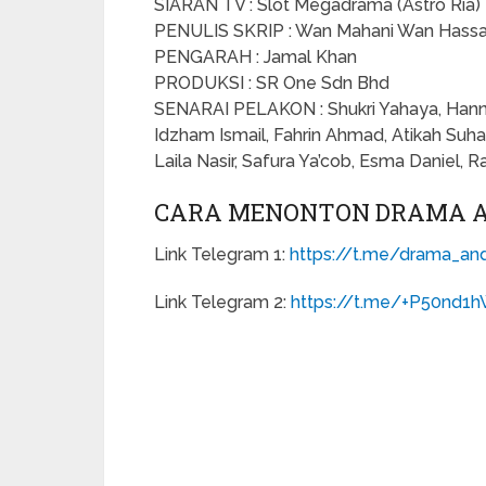
SIARAN TV : Slot Megadrama (Astro Ria)
PENULIS SKRIP : Wan Mahani Wan Hassan
PENGARAH : Jamal Khan
PRODUKSI : SR One Sdn Bhd
SENARAI PELAKON : Shukri Yahaya, Hanna
Idzham Ismail, Fahrin Ahmad, Atikah Suhaim
Laila Nasir, Safura Ya’cob, Esma Daniel
CARA MENONTON DRAMA AN
Link Telegram 1:
https://t.me/drama_anda
Link Telegram 2:
https://t.me/+P50nd