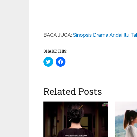
BACA JUGA:
Sinopsis Drama Andai Itu Ta
SHARE THIS:
Click
Click
to
to
share
share
on
on
Twitter
Facebook
(Opens
(Opens
in
in
Related Posts
new
new
window)
window)