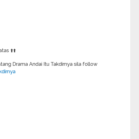
tas ⬆️⬆️
ang Drama Andai Itu Takdirnya sila follow
kdirnya