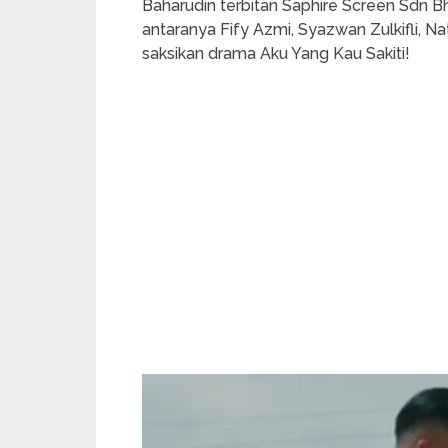
Baharudin terbitan Saphire Screen Sdn B
antaranya Fify Azmi, Syazwan Zulkifli, N
saksikan drama Aku Yang Kau Sakiti!