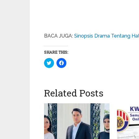
BACA JUGA:
Sinopsis Drama Tentang Hat
SHARE THIS:
Click
Click
to
to
share
share
on
on
Twitter
Facebook
(Opens
(Opens
in
in
Related Posts
new
new
window)
window)