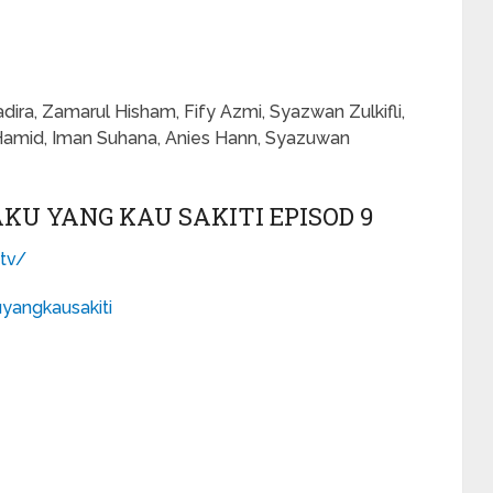
ira, Zamarul Hisham, Fify Azmi, Syazwan Zulkifli,
Hamid, Iman Suhana, Anies Hann, Syazuwan
U YANG KAU SAKITI EPISOD 9
tv/
yangkausakiti