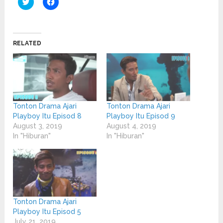
Click
Click
to
to
share
share
on
on
Twitter
Facebook
(Opens
(Opens
in
in
RELATED
new
new
window)
window)
Tonton Drama Ajari
Tonton Drama Ajari
Playboy Itu Episod 8
Playboy Itu Episod 9
August 3, 2019
August 4, 2019
In "Hiburan"
In "Hiburan"
Tonton Drama Ajari
Playboy Itu Episod 5
July 21, 2019