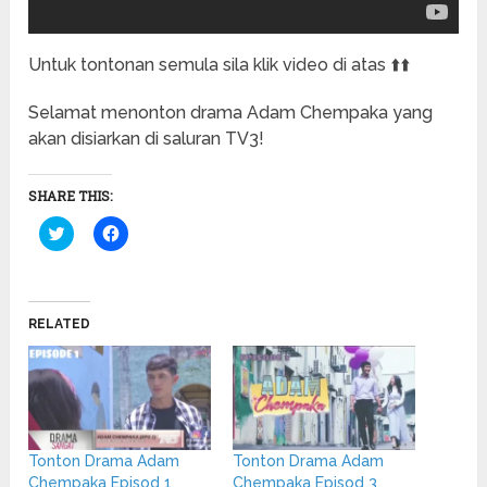
Untuk tontonan semula sila klik video di atas ⬆️⬆️
Selamat menonton drama Adam Chempaka yang
akan disiarkan di saluran TV3!
SHARE THIS:
Click
Click
to
to
share
share
on
on
Twitter
Facebook
(Opens
(Opens
in
in
RELATED
new
new
window)
window)
Tonton Drama Adam
Tonton Drama Adam
Chempaka Episod 1
Chempaka Episod 3