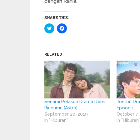
dengan Rania.
SHARE THIS:
Click
Click
to
to
share
share
on
on
Twitter
Facebook
(Opens
(Opens
in
in
RELATED
new
new
window)
window)
Senarai Pelakon Drama Demi
Tonton Dr
Rindumu (Astro)
Episod 1
September 20, 2019
October 7,
In "Hiburan"
In "Hiburan