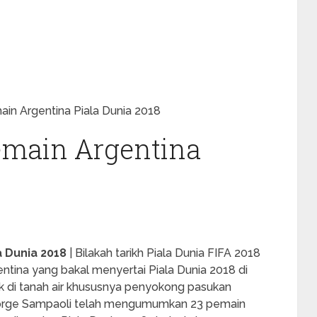
in Argentina Piala Dunia 2018
emain Argentina
a Dunia 2018
| Bilakah tarikh Piala Dunia FIFA 2018
tina yang bakal menyertai Piala Dunia 2018 di
 di tanah air khususnya penyokong pasukan
 Jorge Sampaoli telah mengumumkan 23 pemain