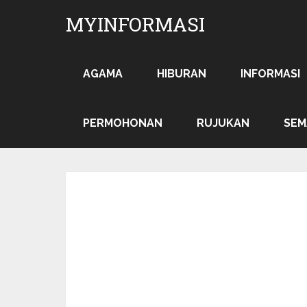
MYINFORMASI
AGAMA
HIBURAN
INFORMASI
PERMOHONAN
RUJUKAN
SEM