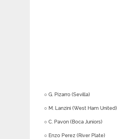
○ G. Pizarro (Sevilla)
○ M. Lanzini (West Ham United)
○ C. Pavon (Boca Juniors)
○ Enzo Perez (River Plate)