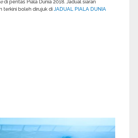
te
di pentas Piala Dunia 2018. Jadual siaran
terkini boleh dirujuk di
JADUAL PIALA DUNIA