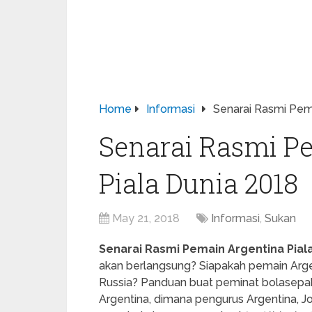
Home
Informasi
Senarai Rasmi Pema
Senarai Rasmi P
Piala Dunia 2018
May 21, 2018
Informasi
,
Sukan
Senarai Rasmi Pemain Argentina Pial
akan berlangsung? Siapakah pemain Argen
Russia? Panduan buat peminat bolasepak
Argentina, dimana pengurus Argentina,