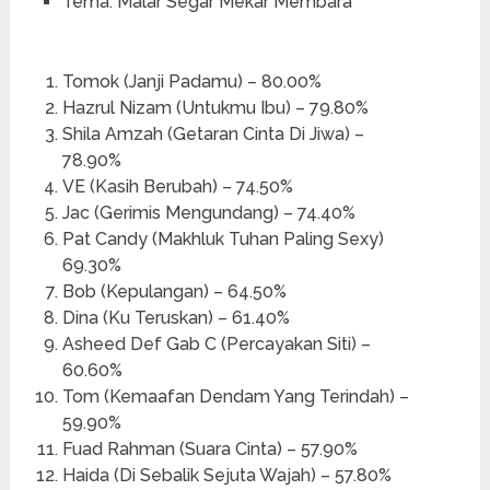
Tema: Malar Segar Mekar Membara
Tomok (Janji Padamu) – 80.00%
Hazrul Nizam (Untukmu Ibu) – 79.80%
Shila Amzah (Getaran Cinta Di Jiwa) –
78.90%
VE (Kasih Berubah) – 74.50%
Jac (Gerimis Mengundang) – 74.40%
Pat Candy (Makhluk Tuhan Paling Sexy)
69.30%
Bob (Kepulangan) – 64.50%
Dina (Ku Teruskan) – 61.40%
Asheed Def Gab C (Percayakan Siti) –
60.60%
Tom (Kemaafan Dendam Yang Terindah) –
59.90%
Fuad Rahman (Suara Cinta) – 57.90%
Haida (Di Sebalik Sejuta Wajah) – 57.80%