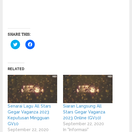
SHARE THIS:
Click
Click
to
to
share
share
on
on
Twitter
Facebook
(Opens
(Opens
in
in
RELATED
new
new
window)
window)
Senarai Lagu All Stars
Siaran Langsung All
Gegar Vaganza 2023
Stars Gegar Vaganza
Keputusan Mingguan
2023 Online (GV10)
GV10
September 22, 2020
September 22, 2020
In "Informasi"