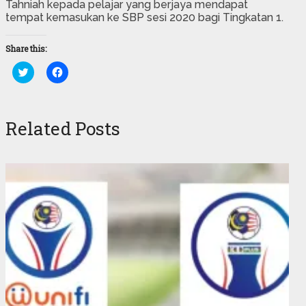
Tahniah kepada pelajar yang berjaya mendapat
tempat kemasukan ke SBP sesi 2020 bagi Tingkatan 1.
Share this:
Click
Click
to
to
share
share
on
on
Twitter
Facebook
(Opens
(Opens
Related Posts
in
in
new
new
window)
window)