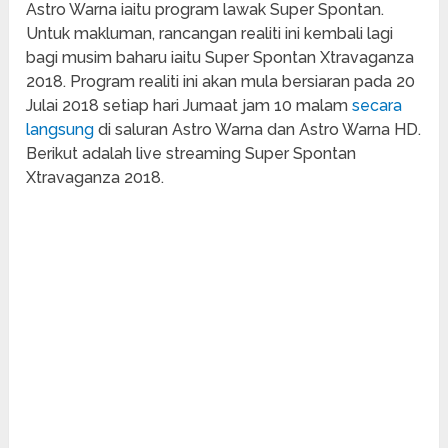
Astro Warna iaitu program lawak Super Spontan.
Untuk makluman, rancangan realiti ini kembali lagi
bagi musim baharu iaitu Super Spontan Xtravaganza
2018. Program realiti ini akan mula bersiaran pada 20
Julai 2018 setiap hari Jumaat jam 10 malam
secara
langsung
di saluran Astro Warna dan Astro Warna HD.
Berikut adalah live streaming Super Spontan
Xtravaganza 2018.