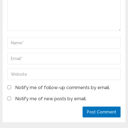
Notify me of follow-up comments by email.
Notify me of new posts by email.