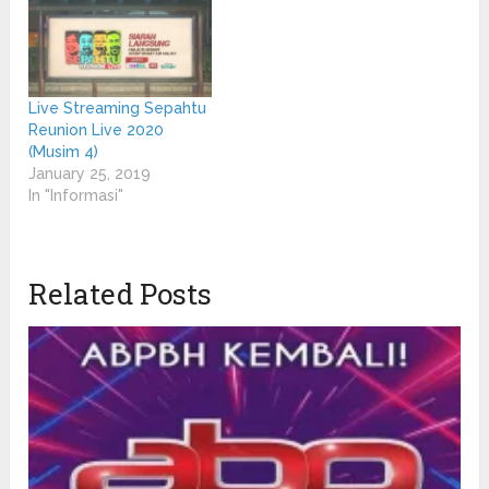
Live Streaming Sepahtu
Reunion Live 2020
(Musim 4)
January 25, 2019
In "Informasi"
Related Posts