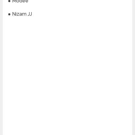
● Modee
● Nizam JJ