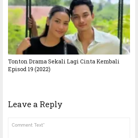
Tonton Drama Sekali Lagi Cinta Kembali
Episod 19 (2022)
Leave a Reply