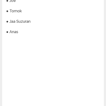
● Joe
● Tomok
● Jaa Suzuran
● Anas