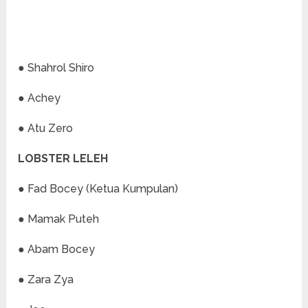
● Shahrol Shiro
● Achey
● Atu Zero
LOBSTER LELEH
● Fad Bocey (Ketua Kumpulan)
● Mamak Puteh
● Abam Bocey
● Zara Zya