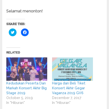
Selamat menonton!
SHARE THIS:
Click
Click
to
to
share
share
on
on
Twitter
Facebook
(Opens
(Opens
in
in
RELATED
new
new
window)
window)
Kedudukan Peserta Dan
Harga dan Beli Tiket
Markah Konsert Akhir Big
Konsert Akhir Gegar
Stage 2019
Vaganza 2019 GV6
October 5, 2019
December 7, 2017
In "Hiburan"
In "Hiburan"