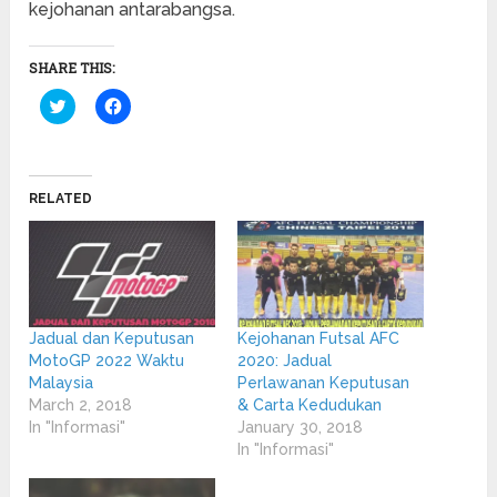
kejohanan antarabangsa.
SHARE THIS:
Click
Click
to
to
share
share
on
on
Twitter
Facebook
(Opens
(Opens
in
in
RELATED
new
new
window)
window)
Jadual dan Keputusan
Kejohanan Futsal AFC
MotoGP 2022 Waktu
2020: Jadual
Malaysia
Perlawanan Keputusan
March 2, 2018
& Carta Kedudukan
In "Informasi"
January 30, 2018
In "Informasi"